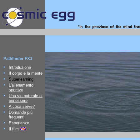
Pathfinder FX3
Introduzione
Il corpo e la mente
Superlearning
L'allenamento
sportivo
Una via naturale al
benessere
A cosa serve?
Domande più
frequenti
Esperienze
Il film