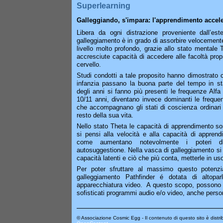
Superlearning
Galleggiando, s'impara: l'apprendimento accel
Libera da ogni distrazione proveniente dall’est
galleggiamento è in grado di assorbire velocement
livello molto profondo, grazie allo stato mentale T
accresciute capacità di accedere alle facoltà propr
cervello.
Studi condotti a tale proposito hanno dimostrato c
infanzia passano la buona parte del tempo in st
degli anni si fanno più presenti le frequenze Alfa 
10/11 anni, diventano invece dominanti le frequ
che accompagnano gli stati di coscienza ordinari 
resto della sua vita.
Nello stato Theta le capacità di apprendimento son
si pensi alla velocità e alla capacità di appren
come aumentano notevolmente i poteri di
autosuggestione. Nella vasca di galleggiamento si
capacità latenti e ciò che più conta, metterle in us
Per poter sfruttare al massimo questo potenzi
galleggiamento Pathfinder é dotata di altopa
apparecchiatura video. A questo scopo, possono e
sofisticati programmi audio e/o video, anche person
© Associazione Cosmic Egg - Il contenuto di questo sito è distribu